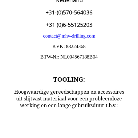
+31-(0)570-564036
+31 (0)6-55125203
contact@mhv-drilling.com
KVK: 88224368
BTW-Nr: NL004567188B04
TOOLING:
Hoogwaardige gereedschappen en accessoires
uit slijtvast materiaal voor een probleemloze
werking en een lange gebruiksduur t.b.v.:
Vermeer