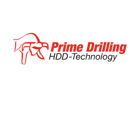
Ditch Witch
At boretec