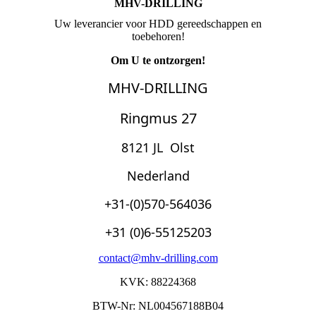
MHV-DRILLING
Uw leverancier voor HDD gereedschappen en
toebehoren!
Om U te ontzorgen!
MHV-DRILLING
Ringmus 27
8121 JL Ols
t
Nederland
+31-(0)570-564036
+31 (0)6-55125203
contact@mhv-drilling.com
KVK: 88224368
BTW-Nr: NL004567188B04